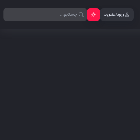
ورود/عضویت